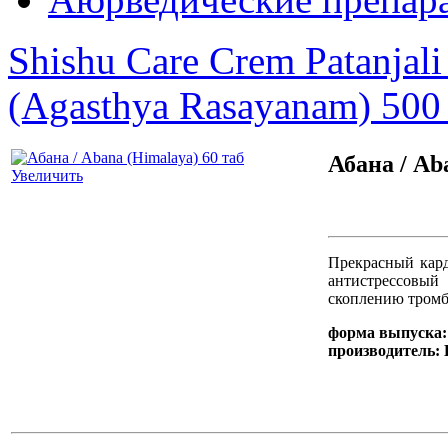
Shishu Care Crem Patanjali
(Agasthya Rasayanam) 500
Абана / Ab
Увеличить
Прекрасный кард
антистрессовый 
скоплению тромб
форма выпуска:
производитель