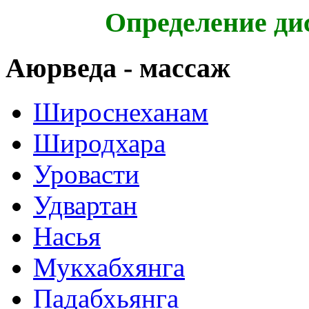
Определение ди
Аюрведа - массаж
Широснеханам
Широдхара
Уровасти
Удвартан
Насья
Мукхабхянга
Падабхьянга