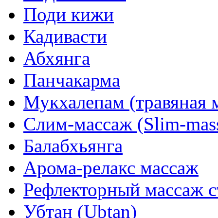
Поди кижи
Кадивасти
Абхянга
Панчакарма
Мукхалепам (травяная м
Слим-массаж (Slim-mas
Балабхьянга
Арома-релакс массаж
Рефлекторный массаж с
Убтан (Ubtan)