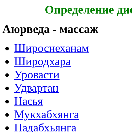
Определение ди
Аюрведа - массаж
Широснеханам
Широдхара
Уровасти
Удвартан
Насья
Мукхабхянга
Падабхьянга