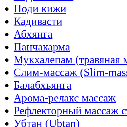
Поди кижи
Кадивасти
Абхянга
Панчакарма
Мукхалепам (травяная м
Слим-массаж (Slim-mas
Балабхьянга
Арома-релакс массаж
Рефлекторный массаж с
Убтан (Ubtan)