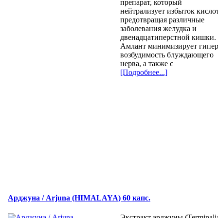
препарат, который
нейтрализует избыток кисло
предотвращая различные
заболевания желудка и
двенадцатиперстной кишки.
Амлант минимизирует гипе
возбудимость блуждающего
нерва, а также с
[Подробнее...]
Арджуна / Arjuna (HIMALAYA) 60 капс.
Экстракт арджуны (Terminali