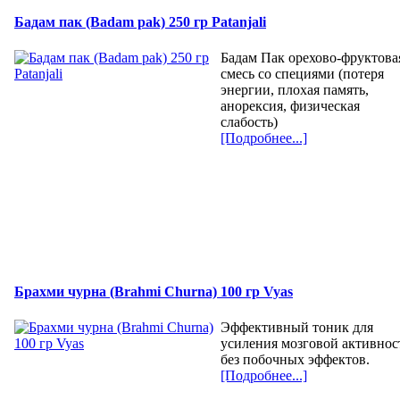
Бадам пак (Badam pak) 250 гр Patanjali
Бадам Пак орехово-фруктова
смесь со специями (потеря
энергии, плохая память,
анорексия, физическая
слабость)
[Подробнее...]
Брахми чурна (Brahmi Churna) 100 гр Vyas
Эффективный тоник для
усиления мозговой активнос
без побочных эффектов.
[Подробнее...]