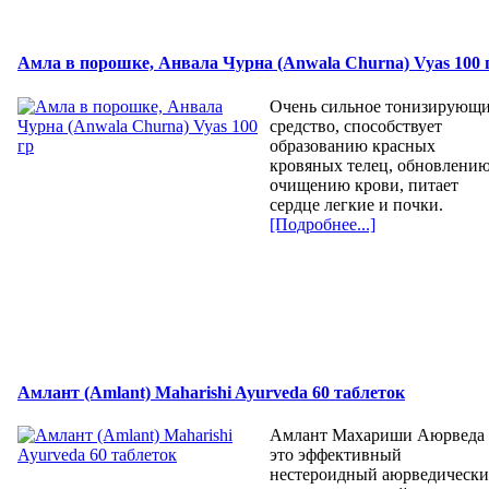
Амла в порошке, Анвала Чурна (Anwala Churna) Vyas 100 
Очень сильное тонизирующ
средство, способствует
образованию красных
кровяных телец, обновлению
очищению крови, питает
сердце легкие и почки.
[Подробнее...]
Амлант (Amlant) Maharishi Ayurvedа 60 таблеток
Амлант Махариши Аюрведа 
это эффективный
нестероидный аюрведическ