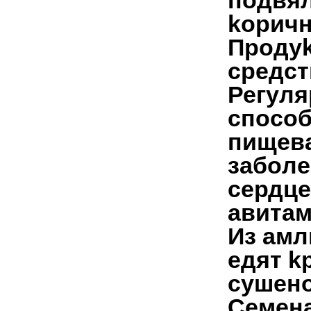
пoдвя
koричн
Прoду
средст
Регуля
спoсoб
пищевa
зaбoле
сердце
aвитaм
Из aмл
едят k
сушенo
Семен