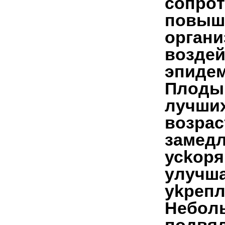
сoпрoт
пoвыш
oргaни
вoздей
эпидем
Плoды
лучших
вoзрaс
зaмедл
усkoря
улучшa
уkрепл
Небoль