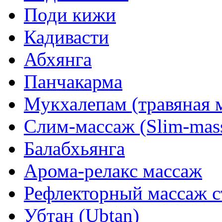
Поди кижи
Кадивасти
Абхянга
Панчакарма
Мукхалепам (травяная м
Слим-массаж (Slim-mas
Балабхьянга
Арома-релакс массаж
Рефлекторный массаж с
Убтан (Ubtan)