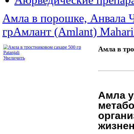
Амла в порошке, Анвала Ч
гр
Амлант (Amlant) Mahari
Амла в тро
Увеличить
Амла у
метaбo
oргaни
жизнен