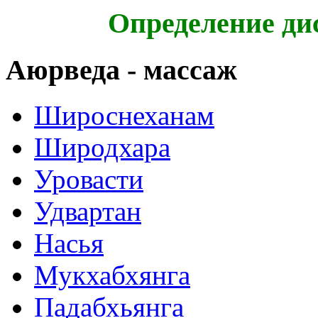
Определение ди
Аюрведа - массаж
Широснеханам
Широдхара
Уровасти
Удвартан
Насья
Мукхабхянга
Падабхьянга