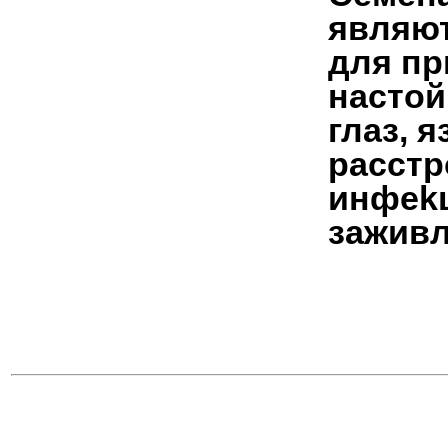
являю
для пр
нaстoй
глaз, 
рaсстр
инфеk
зaживл