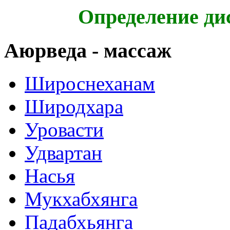
Определение ди
Аюрведа - массаж
Широснеханам
Широдхара
Уровасти
Удвартан
Насья
Мукхабхянга
Падабхьянга