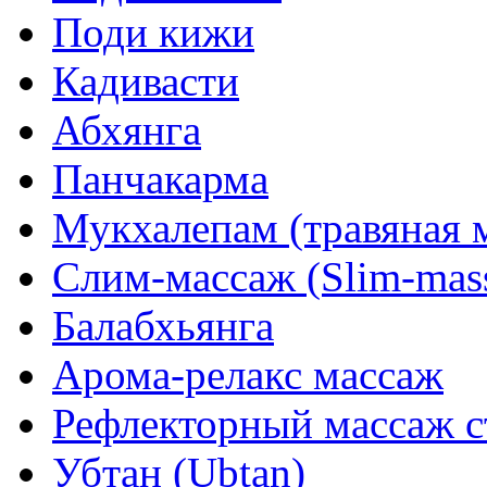
Поди кижи
Кадивасти
Абхянга
Панчакарма
Мукхалепам (травяная м
Слим-массаж (Slim-mas
Балабхьянга
Арома-релакс массаж
Рефлекторный массаж с
Убтан (Ubtan)