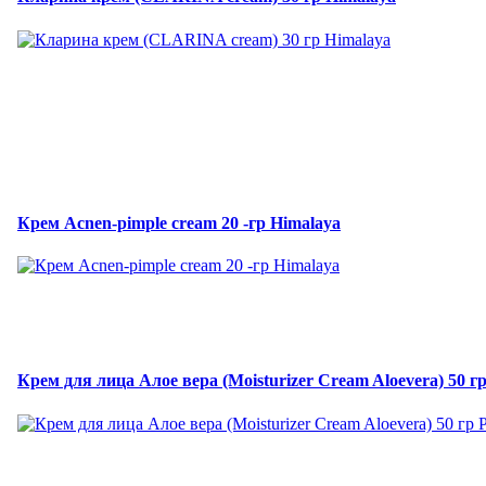
Крем Acnen-pimple cream 20 -гр Himalaya
Крем для лица Алое вера (Moisturizer Cream Aloevera) 50 г