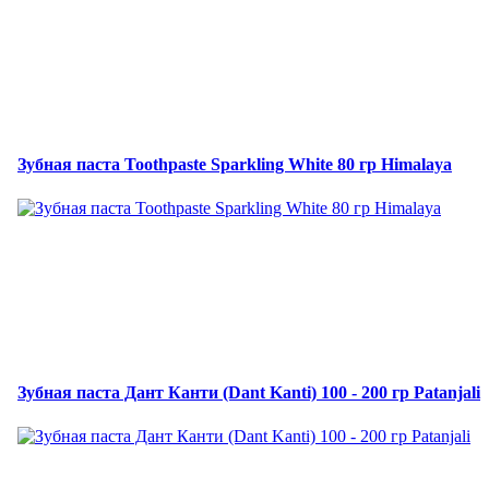
Зубная паста Toothpaste Sparkling White 80 гр Himalaya
Зубная паста Дант Канти (Dant Kanti) 100 - 200 гр Patanjali