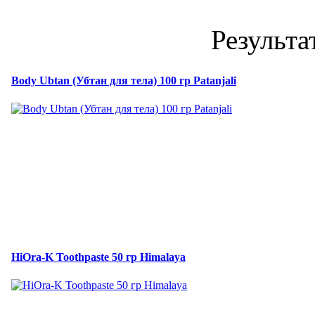
Результа
Body Ubtan (Убтан для тела) 100 гр Patanjali
HiOra-K Toothpaste 50 гр Himalaya