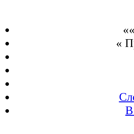
««
« 
Сл
В