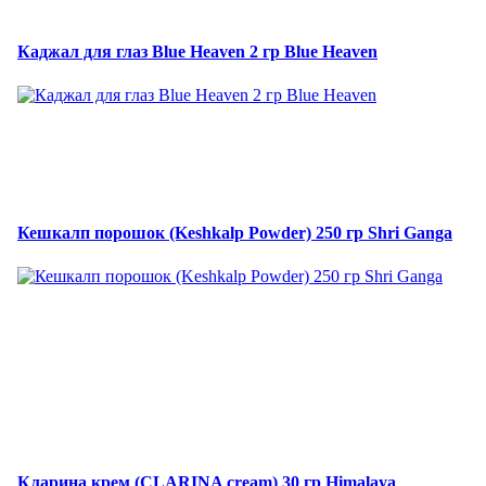
Каджал для глаз Blue Heaven 2 гр Blue Heaven
Кешкалп порошок (Keshkalp Powder) 250 гр Shri Ganga
Кларина крем (CLARINA cream) 30 гр Himalaya