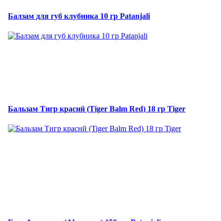
Балзам для губ клубника 10 гр Patanjali
Бальзам Тигр краснй (Tiger Balm Red) 18 гр Tiger